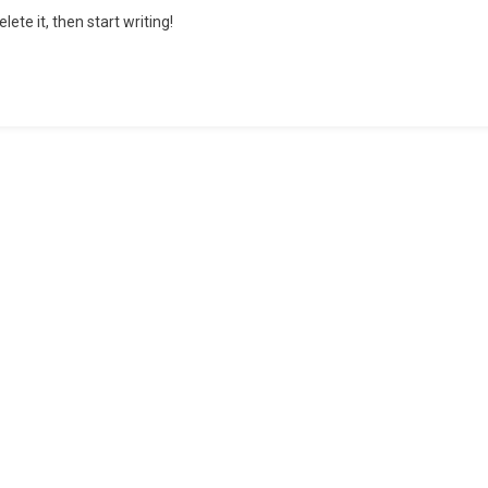
Hello
lete it, then start writing!
World!