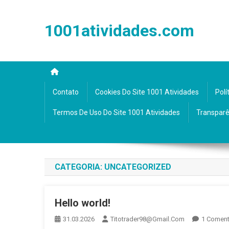
Skip
to
1001atividades.com
content
Contato
Cookies Do Site 1001 Atividades
Polí
Termos De Uso Do Site 1001 Atividades
Transparê
CATEGORIA:
UNCATEGORIZED
Hello world!
31.03.2026
Titotrader98@gmail.com
1 Coment